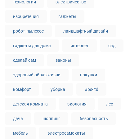
технологии
электричество
изобретения
гаджеты
робот-пылесос
ландшафтный дизайн
гаджеты для дома
интернет
сад
сделай сам
законы
здоровый образ жизни
покупки
комфорт
уборка
#ps-ltd
детская комната
экология
лес
дача
шоппинг
безопасность
мебель
электросамокаты