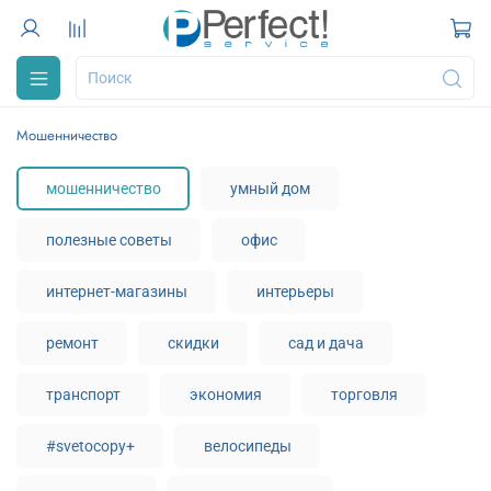
мошенничество
мошенничество
умный дом
полезные советы
офис
интернет-магазины
интерьеры
ремонт
скидки
сад и дача
транспорт
экономия
торговля
#svetocopy+
велосипеды