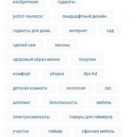
изобретения
гаджеты
робот-пылесос
ландшафтный дизайн
гаджеты для дома
интернет
сад
сделай сам
законы
здоровый образ жизни
покупки
комфорт
уборка
#ps-ltd
детская комната
экология
лес
шоппинг
безопасность
мебель
электросамокаты
товары для геймеров
участок
геймер
офисная мебель