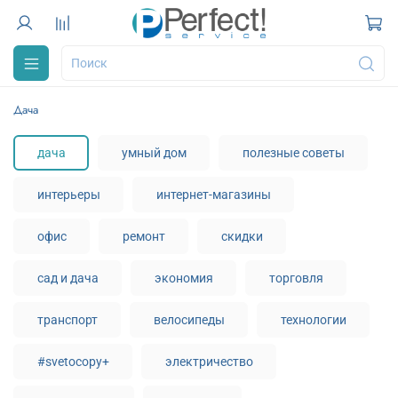
дача
дача
умный дом
полезные советы
интерьеры
интернет-магазины
офис
ремонт
скидки
сад и дача
экономия
торговля
транспорт
велосипеды
технологии
#svetocopy+
электричество