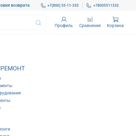
овия возврата
+7(800) 55-11-332
+78005511332
Профиль
Сравнение
Корзина
 РЕМОНТ
а
ументы
рудование
менты
е
лонги