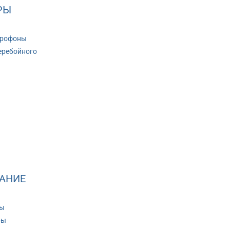
РЫ
крофоны
еребойного
АНИЕ
ры
ры