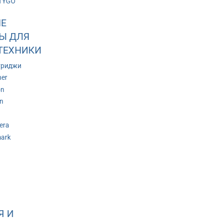
TYGO
Е
Ы ДЛЯ
ТЕХНИКИ
триджи
her
on
n
era
ark
Я И