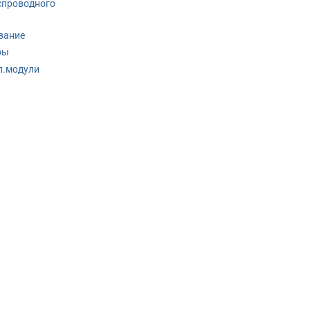
спроводного
вание
ры
п.модули