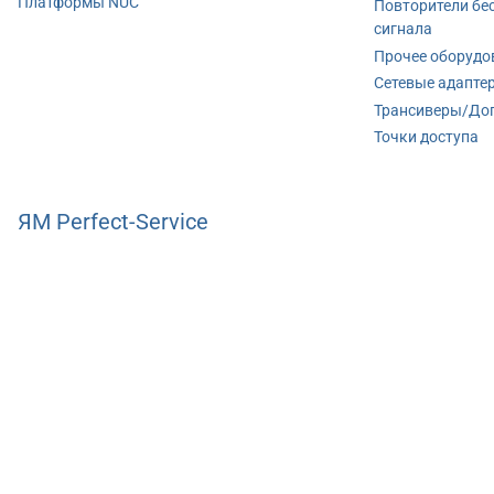
Платформы NUC
Повторители бе
сигнала
Прочее оборудо
Сетевые адапте
Трансиверы/До
Точки доступа
ЯМ Perfect-Service