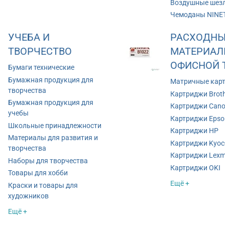
Воздушные шез
Чемоданы NINE
УЧЕБА И
РАСХОДНЫ
ТВОРЧЕСТВО
МАТЕРИАЛ
ОФИСНОЙ 
Бумаги технические
Бумажная продукция для
Матричные кар
творчества
Картриджи Brot
Бумажная продукция для
Картриджи Can
учебы
Картриджи Epso
Школьные принадлежности
Картриджи HP
Материалы для развития и
Картриджи Kyoc
творчества
Картриджи Lexm
Наборы для творчества
Картриджи OKI
Товары для хобби
Ещё +
Краски и товары для
художников
Ещё +