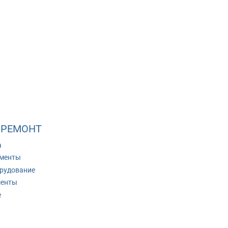
 РЕМОНТ
а
ументы
рудование
менты
е