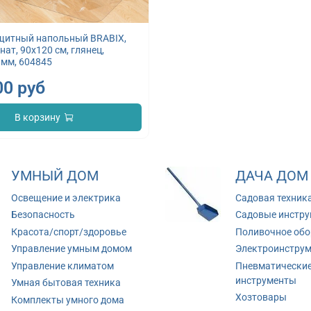
щитный напольный BRABIX,
ат, 90х120 см, глянец,
 мм, 604845
00 руб
В корзину
УМНЫЙ ДОМ
ДАЧА ДОМ
Освещение и электрика
Садовая техник
Безопасность
Садовые инстр
Красота/спорт/здоровье
Поливочное обо
Управление умным домом
Электроинстру
Управление климатом
Пневматически
инструменты
Умная бытовая техника
Хозтовары
Комплекты умного дома