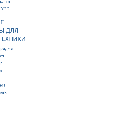
лонги
TYGO
Е
Ы ДЛЯ
ТЕХНИКИ
триджи
her
on
n
era
ark