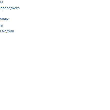
ры
спроводного
вание
ры
п.модули