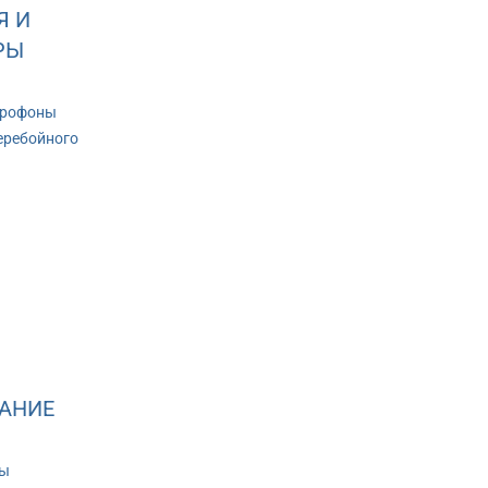
Я И
РЫ
крофоны
еребойного
АНИЕ
ры