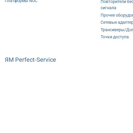
Платформы NUC
Повторители бе
сигнала
Прочее оборудо
Сетевые адапте
Трансиверы/До
Точки доступа
ЯМ Perfect-Service