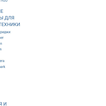
TYGO
Е
Ы ДЛЯ
ТЕХНИКИ
триджи
her
on
n
era
ark
Я И