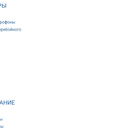
РЫ
крофоны
еребойного
АНИЕ
ры
ры