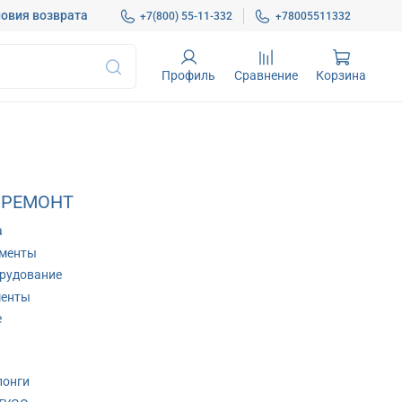
овия возврата
+7(800) 55-11-332
+78005511332
Профиль
Сравнение
Корзина
 РЕМОНТ
а
ументы
рудование
менты
е
лонги