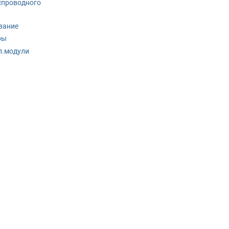
спроводного
вание
ры
п.модули