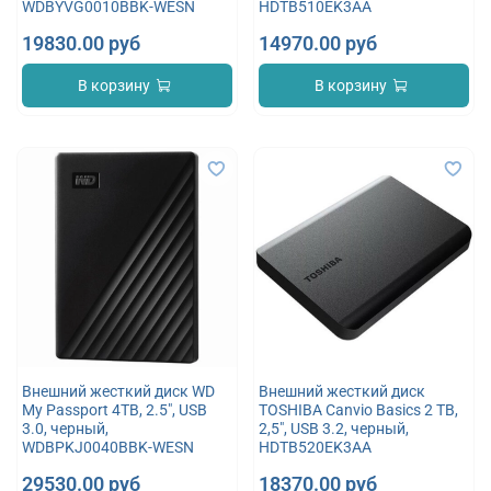
WDBYVG0010BBK-WESN
HDTB510EK3AA
19830.00 руб
14970.00 руб
В корзину
В корзину
Внешний жесткий диск WD
Внешний жесткий диск
My Passport 4TB, 2.5", USB
TOSHIBA Canvio Basics 2 TB,
3.0, черный,
2,5", USB 3.2, черный,
WDBPKJ0040BBK-WESN
HDTB520EK3AA
29530.00 руб
18370.00 руб