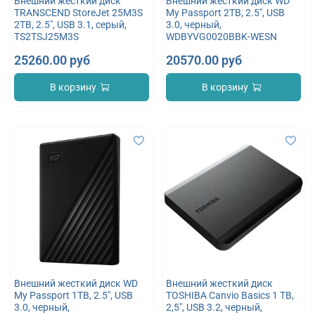
Внешний жесткий диск
Внешний жесткий диск WD
TRANSCEND StoreJet 25M3S
My Passport 2TB, 2.5", USB
2TB, 2.5", USB 3.1, серый,
3.0, черный,
TS2TSJ25M3S
WDBYVG0020BBK-WESN
25260.00 руб
20570.00 руб
В корзину
В корзину
Внешний жесткий диск WD
Внешний жесткий диск
My Passport 1TB, 2.5", USB
TOSHIBA Canvio Basics 1 TB,
3.0, черный,
2,5", USB 3.2, черный,