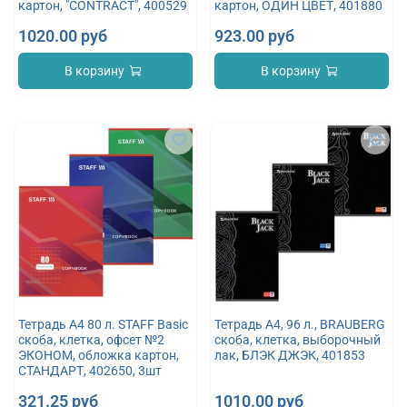
картон, "CONTRACT", 400529
картон, ОДИН ЦВЕТ, 401880
1020.00 руб
923.00 руб
В корзину
В корзину
Тетрадь А4 80 л. STAFF Basic
Тетрадь А4, 96 л., BRAUBERG
скоба, клетка, офсет №2
скоба, клетка, выборочный
ЭКОНОМ, обложка картон,
лак, БЛЭК ДЖЭК, 401853
СТАНДАРТ, 402650, 3шт
321.25 руб
1010.00 руб