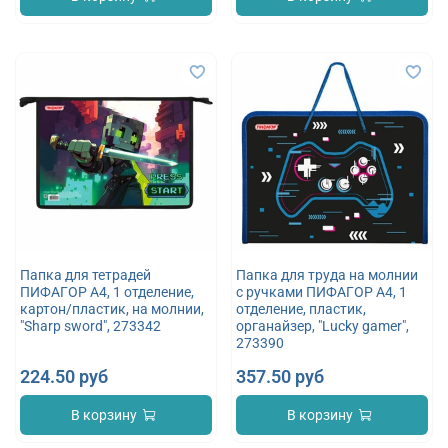
Папка для тетрадей
Папка для труда на молнии
ПИФАГОР А4, 1 отделение,
с ручками ПИФАГОР А4, 1
картон/пластик, на молнии,
отделение, пластик,
"Sharp sword", 273342
органайзер, "Lucky gamer",
273390
224.50 руб
357.50 руб
В корзину
В корзину