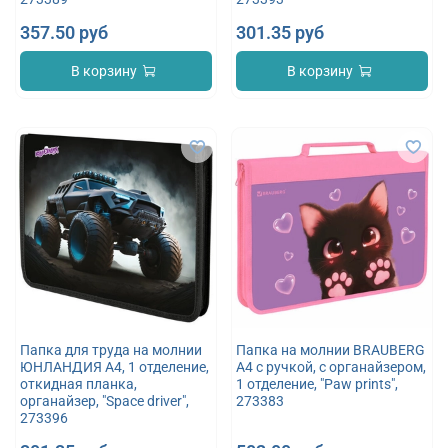
357.50 руб
301.35 руб
В корзину
В корзину
Папка для труда на молнии
Папка на молнии BRAUBERG
ЮНЛАНДИЯ А4, 1 отделение,
А4 с ручкой, с органайзером,
откидная планка,
1 отделение, "Paw prints",
органайзер, "Space driver",
273383
273396