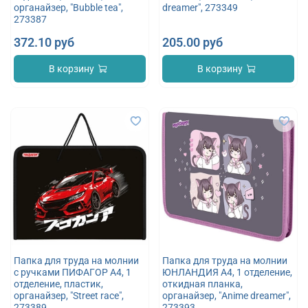
органайзер, "Bubble tea",
dreamer", 273349
273387
372.10 руб
205.00 руб
В корзину
В корзину
Папка для труда на молнии
Папка для труда на молнии
с ручками ПИФАГОР А4, 1
ЮНЛАНДИЯ А4, 1 отделение,
отделение, пластик,
откидная планка,
органайзер, "Street race",
органайзер, "Anime dreamer",
273389
273393