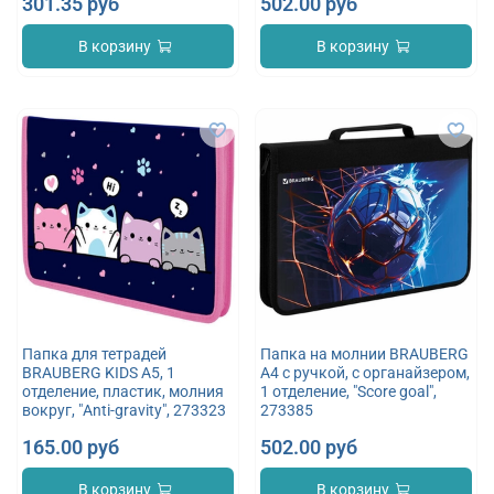
301.35 руб
502.00 руб
В корзину
В корзину
Папка для тетрадей
Папка на молнии BRAUBERG
BRAUBERG KIDS А5, 1
А4 с ручкой, с органайзером,
отделение, пластик, молния
1 отделение, "Score goal",
вокруг, "Anti-gravity", 273323
273385
165.00 руб
502.00 руб
В корзину
В корзину