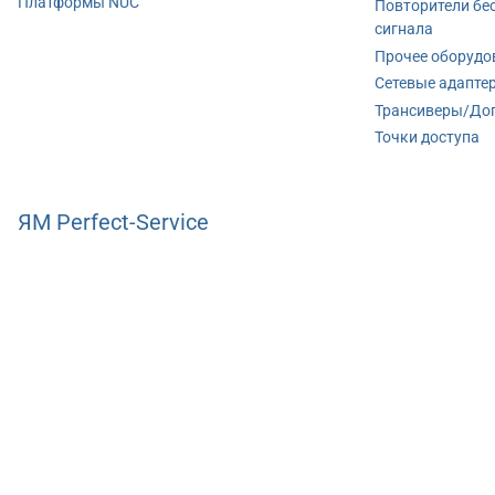
Платформы NUC
Повторители бе
сигнала
Прочее оборудо
Сетевые адапте
Трансиверы/До
Точки доступа
ЯМ Perfect-Service