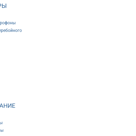
РЫ
крофоны
еребойного
АНИЕ
ры
ры