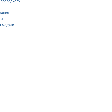
спроводного
вание
ры
п.модули