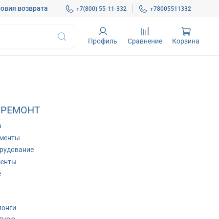
овия возврата
+7(800) 55-11-332
+78005511332
Профиль
Сравнение
Корзина
 РЕМОНТ
а
ументы
рудование
менты
е
лонги