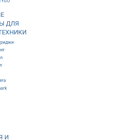
TYGO
Е
Ы ДЛЯ
ТЕХНИКИ
триджи
her
on
n
era
ark
Я И