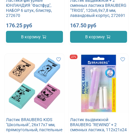
Ластики фигурные
Ластик выдвижной + 2
ЮНЛАНДИЯ "Фастфуд",
сменных ластика BRAUBERG
НАБОР 6 штук, блистер,
"TRIOS", 120х6,9х7,8 мм,
272670
лавандовый корпус, 272691
176.25 руб
167.50 руб
В корзину
В корзину
-27%
Ластик BRAUBERG KIDS
Ластик выдвижной
"Школьный", 26х17х7 мм,
BRAUBERG "REWIND" + 2
прямоугольный, пастельные
сменных ластика, 112х21х24