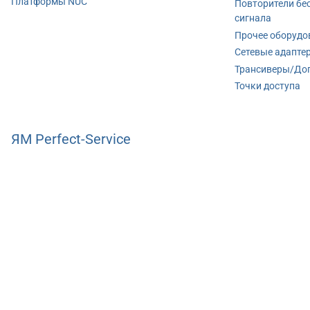
Платформы NUC
Повторители бе
сигнала
Прочее оборудо
Сетевые адапте
Трансиверы/До
Точки доступа
ЯМ Perfect-Service