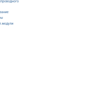
спроводного
вание
ры
п.модули