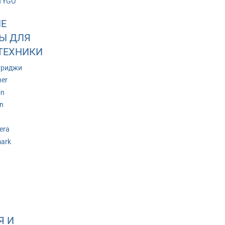
TYGO
Е
Ы ДЛЯ
ТЕХНИКИ
триджи
her
on
n
era
ark
Я И