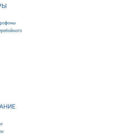
РЫ
крофоны
еребойного
АНИЕ
ры
ры