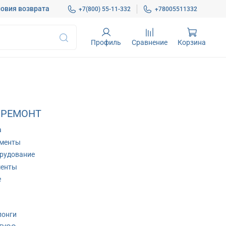
овия возврата
+7(800) 55-11-332
+78005511332
Профиль
Сравнение
Корзина
 РЕМОНТ
а
ументы
рудование
менты
е
лонги