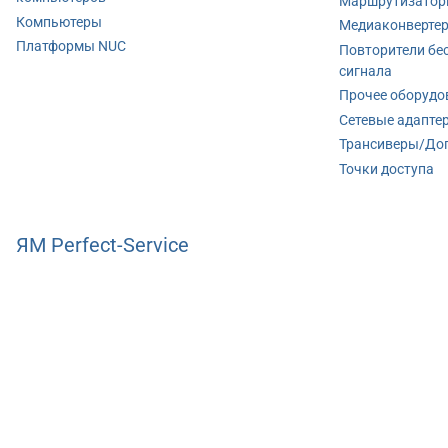
Маршрутизато
Компьютеры
Медиаконверте
Платформы NUC
Повторители бе
сигнала
Прочее оборудо
Сетевые адапте
Трансиверы/До
Точки доступа
ЯМ Perfect-Service