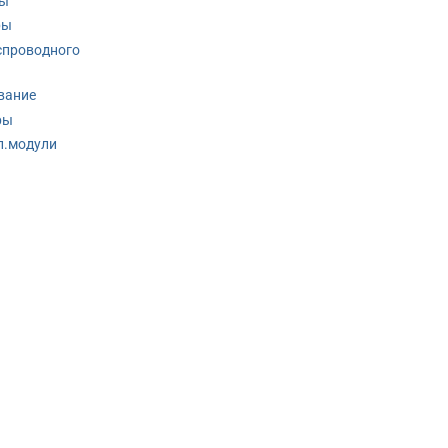
ры
ры
спроводного
вание
ры
п.модули