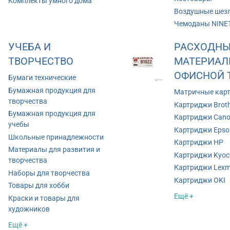
Комплекты умного дома
Воздушные шез
Чемоданы NINE
УЧЕБА И
РАСХОДНЫ
ТВОРЧЕСТВО
МАТЕРИАЛ
ОФИСНОЙ 
Бумаги технические
Бумажная продукция для
Матричные кар
творчества
Картриджи Brot
Бумажная продукция для
Картриджи Can
учебы
Картриджи Epso
Школьные принадлежности
Картриджи HP
Материалы для развития и
Картриджи Kyoc
творчества
Картриджи Lexm
Наборы для творчества
Картриджи OKI
Товары для хобби
Ещё +
Краски и товары для
художников
Ещё +