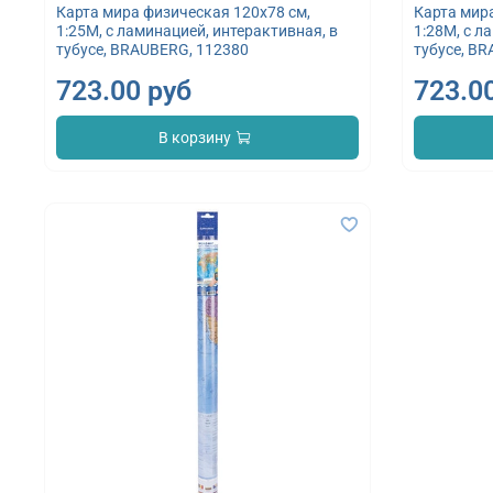
Карта мира физическая 120х78 см,
Карта мир
1:25М, с ламинацией, интерактивная, в
1:28М, с л
тубусе, BRAUBERG, 112380
тубусе, B
723.00 руб
723.0
В корзину