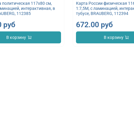
а политическая 117х80 см,
Карта России физическая 116
аминацией, интерактивная, в
1:7,5М, с ламинацией, интера
RAUBERG, 112385
тубусе, BRAUBERG, 112394
0 руб
672.00 руб
В корзину
В корзину