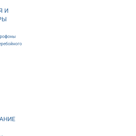
Я И
РЫ
крофоны
еребойного
АНИЕ