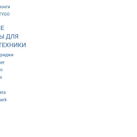
лонги
TYGO
Е
Ы ДЛЯ
ТЕХНИКИ
триджи
her
on
n
era
ark