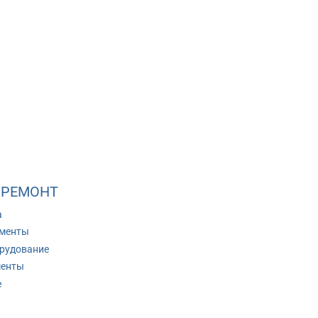
 РЕМОНТ
а
ументы
рудование
менты
е