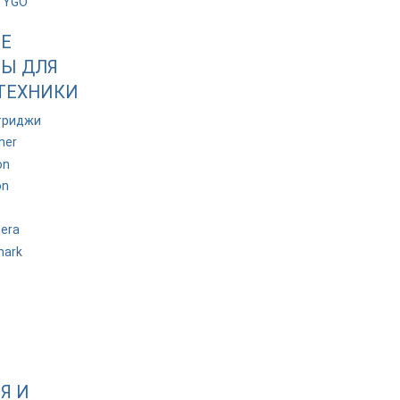
TYGO
Е
Ы ДЛЯ
ТЕХНИКИ
триджи
her
on
on
era
mark
Я И