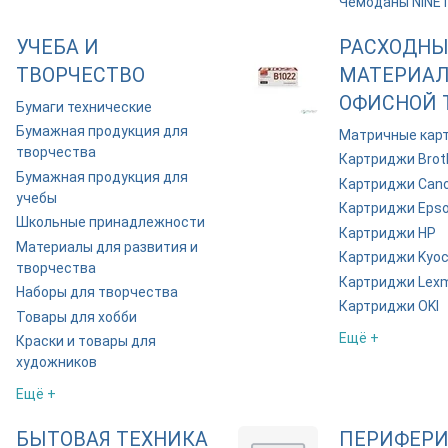
Чемоданы NINE
УЧЕБА И
РАСХОДНЫ
ТВОРЧЕСТВО
МАТЕРИАЛ
ОФИСНОЙ 
Бумаги технические
Бумажная продукция для
Матричные кар
творчества
Картриджи Brot
Бумажная продукция для
Картриджи Can
учебы
Картриджи Eps
Школьные принадлежности
Картриджи HP
Материалы для развития и
Картриджи Kyoc
творчества
Картриджи Lex
Наборы для творчества
Картриджи OKI
Товары для хобби
Ещё +
Краски и товары для
художников
Ещё +
БЫТОВАЯ ТЕХНИКА
ПЕРИФЕРИ