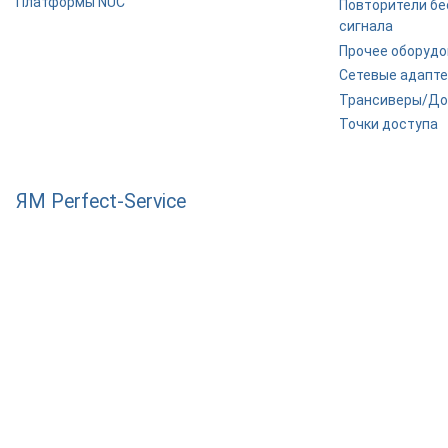
Платформы NUC
Повторители бе
сигнала
Прочее оборуд
Сетевые адапт
Трансиверы/До
Точки доступа
ЯМ Perfect-Service