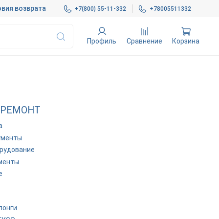
вия возврата
+7(800) 55-11-332
+78005511332
Профиль
Сравнение
Корзина
 РЕМОНТ
а
ументы
орудование
менты
е
лонги