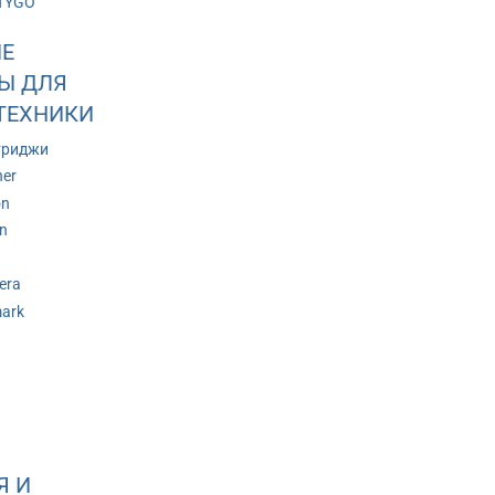
TYGO
Е
Ы ДЛЯ
ТЕХНИКИ
триджи
her
on
n
era
ark
Я И