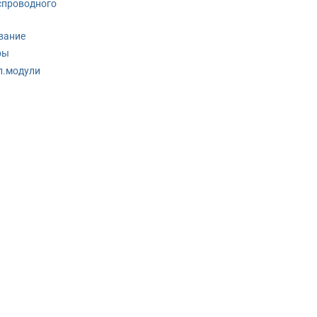
спроводного
вание
ры
п.модули