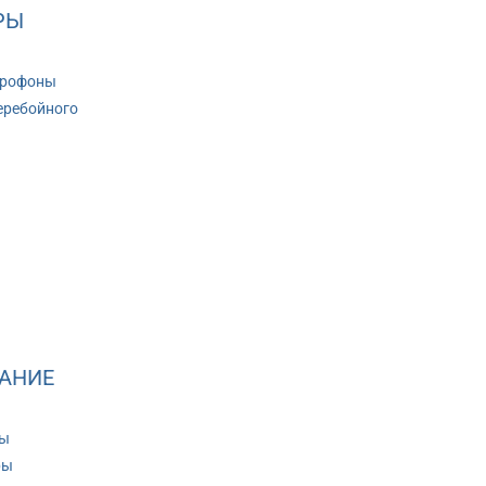
РЫ
крофоны
еребойного
АНИЕ
ры
ры