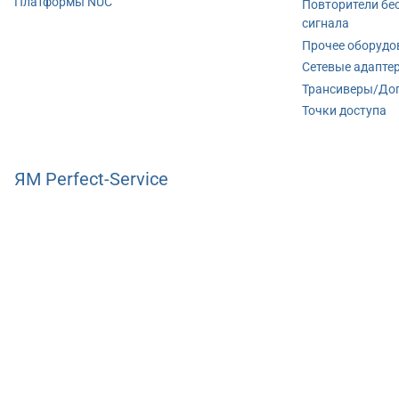
Платформы NUC
Повторители бе
сигнала
Прочее оборудо
Сетевые адапте
Трансиверы/До
Точки доступа
ЯМ Perfect-Service