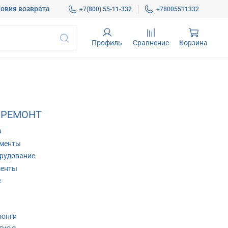
овия возврата
+7(800) 55-11-332
+78005511332
Профиль
Сравнение
Корзина
 РЕМОНТ
а
ументы
рудование
менты
е
лонги